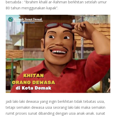
bersabda : “Ibrahim khalil ar-Rahman berkhitan setelah umur
80 tahun menggunakan kapak”.
jadi laki-laki dewasa yang ingin berkhitan tidak tebatas usia,
tetapi semakin dewasa usia seorang laki-laki maka semakin
rumit proses sunat dibanding dengan usia anak-anak. sunat