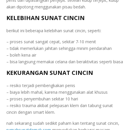
penis dan dipasangkan penjepit. setelah kulup terjepit, kulup
akan dipotong menggunakan pisau bedah.
KELEBIHAN SUNAT CINCIN
berikut ini beberapa kelebihan sunat cincin, seperti:
– proses sunat sangat cepat, sekitar 7-10 menit
– tidak memerlukan jahitan sehingga minim pendarahan
– boleh kena air
– bisa langsung memakai celana dan beraktivitas seperti biasa
KEKURANGAN SUNAT CINCIN
– resiko terjadi pembengkakan penis
– biaya lebih mahal, karena menggunakan alat khusus
– proses penyembuhan sekitar 10 hari
– resiko trauma akibat pelepasan klem dan tabung sunat
cincin dengan smart klem.
nah sekarang sudah sedikit paham kan tentang sunat cincin,
rumahsunatdemak.com
menyediakan berbagai macam