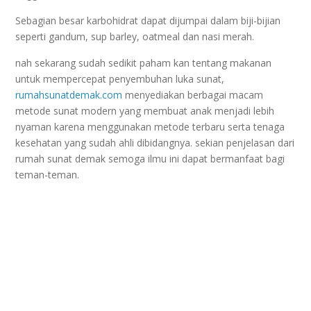
Sebagian besar karbohidrat dapat dijumpai dalam biji-bijian
seperti gandum, sup barley, oatmeal dan nasi merah.
nah sekarang sudah sedikit paham kan tentang makanan
untuk mempercepat penyembuhan luka sunat,
rumahsunatdemak.com
menyediakan berbagai macam
metode sunat modern yang membuat anak menjadi lebih
nyaman karena menggunakan metode terbaru serta tenaga
kesehatan yang sudah ahli dibidangnya. sekian penjelasan dari
rumah sunat demak semoga ilmu ini dapat bermanfaat bagi
teman-teman.