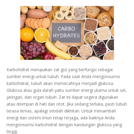
Karbohidrat merupakan zat gizi yang berfungsi sebagai
sumber energi untuk tubuh. Pada saat Anda mengonsumsi
karbohidrat, tubuh akan memecahnya menjadi glukosa.
Glukosa atau gula darah yaitu sumber energi utama untuk sel,
jaringan, dan organ tubuh. Zat ini dapat segera digunakan
atau disimpan di hati dan otot. Jika sedang terluka, pasti tubuh
terasa lemas, apalagi setelah dikhitan. Untuk menambah
energi dan sistem imun tetap terjaga, ada baiknya Anda
mengonsumsi karbohidrat dengan kandungan glukosa yang
tinggi.