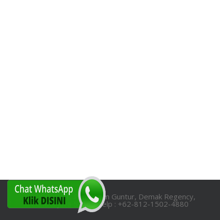
RT.06/RW.01, Pamongan Guntur, Demak Regency,
Central Java 59565 Telp : +62-812-1502-4880