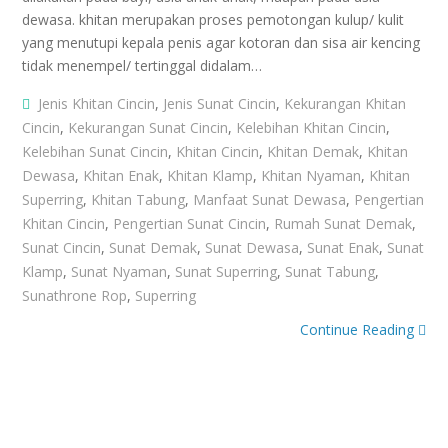
dewasa. khitan merupakan proses pemotongan kulup/ kulit
yang menutupi kepala penis agar kotoran dan sisa air kencing
tidak menempel/ tertinggal didalam…
Jenis Khitan Cincin
,
Jenis Sunat Cincin
,
Kekurangan Khitan
Cincin
,
Kekurangan Sunat Cincin
,
Kelebihan Khitan Cincin
,
Kelebihan Sunat Cincin
,
Khitan Cincin
,
Khitan Demak
,
Khitan
Dewasa
,
Khitan Enak
,
Khitan Klamp
,
Khitan Nyaman
,
Khitan
Superring
,
Khitan Tabung
,
Manfaat Sunat Dewasa
,
Pengertian
Khitan Cincin
,
Pengertian Sunat Cincin
,
Rumah Sunat Demak
,
Sunat Cincin
,
Sunat Demak
,
Sunat Dewasa
,
Sunat Enak
,
Sunat
Klamp
,
Sunat Nyaman
,
Sunat Superring
,
Sunat Tabung
,
Sunathrone Rop
,
Superring
Continue Reading