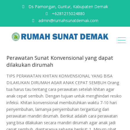
Ds Pamongan, Guntur, Kabupaten Demak
+6281215024880
admin@rumahsunatdemak.com
perawatan
Perawatan Sunat Konvensional yang dapat
sunat
dilakukan dirumah
konvensional
TIPS PERAWATAN KHITAN KONVENSIONAL YANG BISA
DILAKUKAN DIRUMAH AGAR ANAK CEPAT SEMBUH Orang
tua harus tau tentang cara perawatan setelah khitan agar
anak cepat sembuh. Dengan tujuan untuk menghindari resiko
infeksi. Khitan konvensional membutuhkan waktu 7-10 hari
penyembuhan, lamanya penyembuhan tergantung dari
perawatan mandiri dirumah. Berikut adalah cara perawatan
yang bisa dilakukan secara mandiri dirumah agar anak jadi
cepat sembuh, diantaranya sebagai berikut: 1. Minum obat