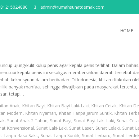
81215024880
admin@rumahsunatdemak.com
HOME
cup ujung/kulit kulup penis agar kepala penis terlihat. Dalam baha
g menutupi kepala penis ini sekaligus membersihkan daerah tersebut 
ambah kekhusyuan dalam beribadah. Di Indonesia, khitan dilakukan o
liki banyak manfaat sehingga diwajibkan pada masyarakat tertentu, kh
sar, tetapi…
itan Anak
,
Khitan Bayi
,
Khitan Bayi Laki-Laki
,
Khitan Cetak
,
Khitan D
tan Modern
,
Khitan Nyaman
,
Khitan Tanpa Jarum Suntik
,
Khitan Terb
nak
,
Sunat Anak 2 Tahun
,
Sunat Bayi
,
Sunat Bayi Laki-Laki
,
Sunat Ceta
nat Konvensional
,
Sunat Laki-Laki
,
Sunat Laser
,
Sunat Lelaki
,
Sunat 
t Tanpa Rasa Sakit
,
Sunat Tanpa Suntik
,
Sunat Terbaru
,
Sunat Terde