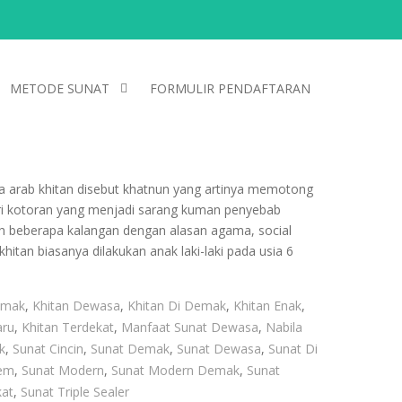
METODE SUNAT
FORMULIR PENDAFTARAN
sa arab khitan disebut khatnun yang artinya memotong
dari kotoran yang menjadi sarang kuman penyebab
leh beberapa kalangan dengan alasan agama, social
itan biasanya dilakukan anak laki-laki pada usia 6
emak
,
Khitan Dewasa
,
Khitan Di Demak
,
Khitan Enak
,
aru
,
Khitan Terdekat
,
Manfaat Sunat Dewasa
,
Nabila
k
,
Sunat Cincin
,
Sunat Demak
,
Sunat Dewasa
,
Sunat Di
Lem
,
Sunat Modern
,
Sunat Modern Demak
,
Sunat
kat
,
Sunat Triple Sealer