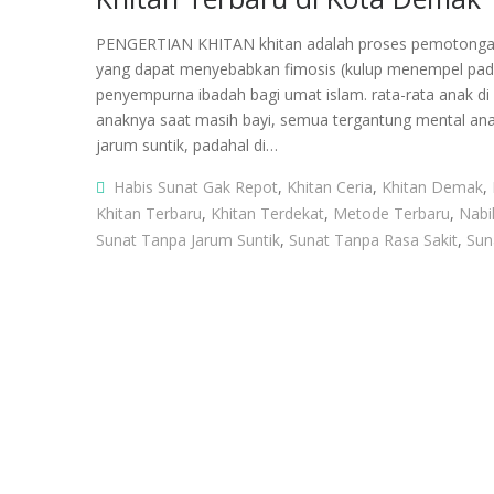
PENGERTIAN KHITAN khitan adalah proses pemotongan ku
yang dapat menyebabkan fimosis (kulup menempel pada 
penyempurna ibadah bagi umat islam. rata-rata anak di 
anaknya saat masih bayi, semua tergantung mental an
jarum suntik, padahal di…
Habis Sunat Gak Repot
,
Khitan Ceria
,
Khitan Demak
,
Khitan Terbaru
,
Khitan Terdekat
,
Metode Terbaru
,
Nabi
Sunat Tanpa Jarum Suntik
,
Sunat Tanpa Rasa Sakit
,
Sun