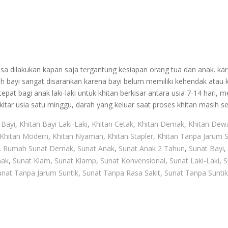
dilakukan kapan saja tergantung kesiapan orang tua dan anak. kare
h bayi sangat disarankan karena bayi belum memiliki kehendak atau
at bagi anak laki-laki untuk khitan berkisar antara usia 7-14 hari, m
itar usia satu minggu, darah yang keluar saat proses khitan masih se
 Bayi
,
Khitan Bayi Laki-Laki
,
Khitan Cetak
,
Khitan Demak
,
Khitan Dew
Khitan Modern
,
Khitan Nyaman
,
Khitan Stapler
,
Khitan Tanpa Jarum S
,
Rumah Sunat Demak
,
Sunat Anak
,
Sunat Anak 2 Tahun
,
Sunat Bayi
,
nak
,
Sunat Klam
,
Sunat Klamp
,
Sunat Konvensional
,
Sunat Laki-Laki
,
S
unat Tanpa Jarum Suntik
,
Sunat Tanpa Rasa Sakit
,
Sunat Tanpa Suntik