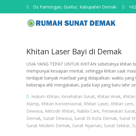
Ds Pamongan, Guntur, Kabupaten Demak
+62
metode
Khitan Laser Bayi di Demak
khitan
USIA YANG TEPAT UNTUK KHITAN sebetulnya khitan bisa 
mempunyai kesiapan mental, sehingga khitan saat masi
terdapat banyak manfaat yang didapatkan. waktu yang tep
beberapa ahli mengatakan, pada bayi yang baru lahir sek
Hukum Khitan
,
Kesehatan Sunat
,
Khitan Anak
,
Khitan
Klamp
,
Khitan Konvensional
,
Khitan Laser
,
Khitan Lem
,
Dewasa
,
Metode Khitan
,
Nabila Care
,
Perawatan Sunat
Demak
,
Sunat Dewasa
,
Sunat Di Kota Demak
,
Sunat E
Sunat Modern Demak
,
Sunat Nyaman
,
Sunat Sekitar
,
S