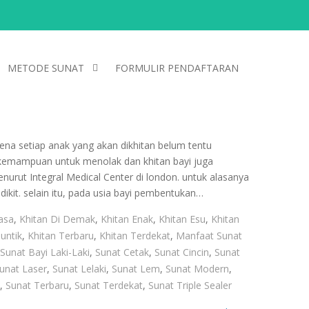
METODE SUNAT
FORMULIR PENDAFTARAN
na setiap anak yang akan dikhitan belum tentu
 kemampuan untuk menolak dan khitan bayi juga
enurut Integral Medical Center di london. untuk alasanya
dikit. selain itu, pada usia bayi pembentukan…
asa
,
Khitan Di Demak
,
Khitan Enak
,
Khitan Esu
,
Khitan
untik
,
Khitan Terbaru
,
Khitan Terdekat
,
Manfaat Sunat
Sunat Bayi Laki-Laki
,
Sunat Cetak
,
Sunat Cincin
,
Sunat
unat Laser
,
Sunat Lelaki
,
Sunat Lem
,
Sunat Modern
,
,
Sunat Terbaru
,
Sunat Terdekat
,
Sunat Triple Sealer