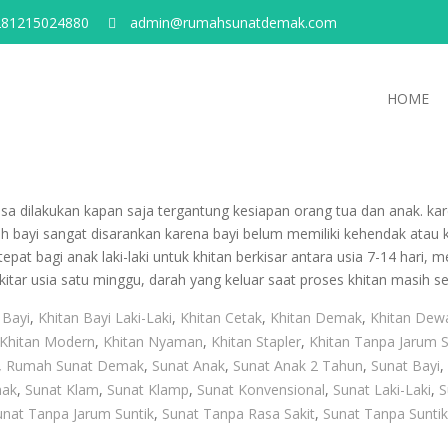
81215024880
admin@rumahsunatdemak.com
HOME
dilakukan kapan saja tergantung kesiapan orang tua dan anak. kare
h bayi sangat disarankan karena bayi belum memiliki kehendak atau
at bagi anak laki-laki untuk khitan berkisar antara usia 7-14 hari, m
itar usia satu minggu, darah yang keluar saat proses khitan masih se
 Bayi
,
Khitan Bayi Laki-Laki
,
Khitan Cetak
,
Khitan Demak
,
Khitan Dew
Khitan Modern
,
Khitan Nyaman
,
Khitan Stapler
,
Khitan Tanpa Jarum S
,
Rumah Sunat Demak
,
Sunat Anak
,
Sunat Anak 2 Tahun
,
Sunat Bayi
,
nak
,
Sunat Klam
,
Sunat Klamp
,
Sunat Konvensional
,
Sunat Laki-Laki
,
S
unat Tanpa Jarum Suntik
,
Sunat Tanpa Rasa Sakit
,
Sunat Tanpa Suntik